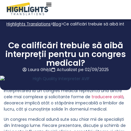
Pe această pagină
Highlights Translations
>
Blog
>
Ce calificări trebuie să aibă inte
Ce calificări trebuie să aibă
interpreții pentru un congres
medical?
Laura Ghiță
Actualizat pe
02/09/2025
Interpretarea la un congres medical reprezintă una dintre
cele mai complexe și solicitante forme de
traducere orală
,
deoarece implică atât o stăpânire impecabilă a limbilor de
lucru, cât și cunoștințe solide în domeniul medical.
Un congres medical adună sute sau chiar mii de specialiști
din întreaga lume. Fiecare prezentare, discuție și schimb de