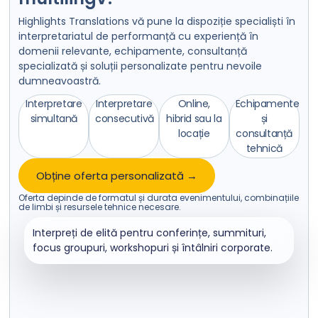
Highlights Translations vă pune la dispoziție specialiști în
interpretariatul de performanță cu experiență în
domenii relevante, echipamente, consultanță
specializată și soluții personalizate pentru nevoile
dumneavoastră.
Interpretare
Interpretare
Online,
Echipamente
simultană
consecutivă
hibrid sau la
și
locație
consultanță
tehnică
Obține oferta personalizată →
Oferta depinde de formatul și durata evenimentului, combinațiile
de limbi și resursele tehnice necesare.
Interpreți de elită pentru conferințe, summituri,
focus groupuri, workshopuri și întâlniri corporate.