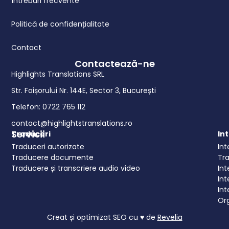
Întrebări frecvente
Politică de confidențialitate
Contact
Contactează-ne
Highlights Translations SRL
Str. Foișorului Nr. 144E, Sector 3, București
Telefon: 0722 765 112
contact@highlightstranslations.ro
Servicii
Traduceri
In
Traduceri autorizate
Int
Traducere documente
Tr
Traducere și transcriere audio video
Int
Int
Int
Or
Creat și optimizat SEO cu ♥ de
Revelia