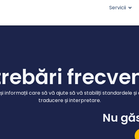
Servicii
trebări frecve
i informații care să vă ajute să vă stabiliți standardele și
traducere și interpretare.
Nu găs