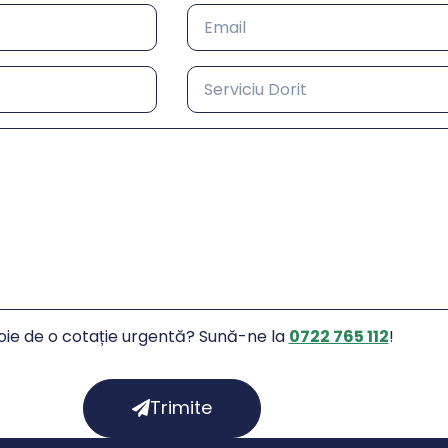
oie de o cotație urgentă?
Sună-ne la
0722 765 112
!
Trimite