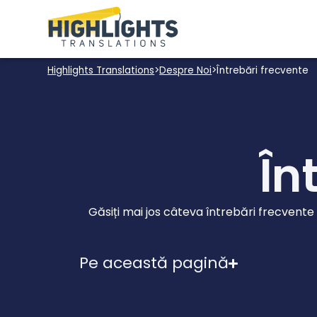
Highlights Translations
>
Despre Noi
>
Întrebări frecvente
În
Găsiți mai jos câteva întrebări frecvente ș
Pe această pagină