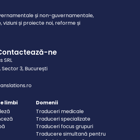
 guvernamentale și non-guvernamentale,
viziuni și proiecte noi, reforme și
Contactează-ne
ns SRL
E, Sector 3, București
anslations.ro
e limbi
Domenii
leză
Traduceri medicale
nceză
Traduceri specializate
bă
Traduceri focus grupuri
Traducere simultană pentru