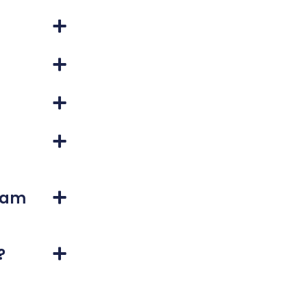
e am
?