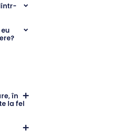
intr-
 eu
cere?
re, în
e la fel