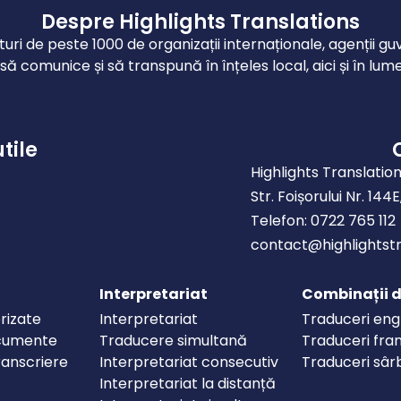
Despre Highlights Translations
turi de peste 1000 de organizații internaționale, agenții
 comunice și să transpună în înțeles local, aici și în lume, 
utile
Highlights Translatio
Str. Foișorului Nr. 144
Telefon: 0722 765 112
contact@highlightstr
Interpretariat
Combinații d
rizate
Interpretariat
Traduceri eng
cumente
Traducere simultană
Traduceri fra
ranscriere
Interpretariat consecutiv
Traduceri sâr
Interpretariat la distanță