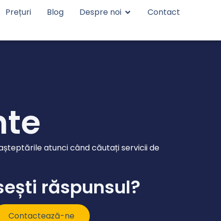
Prețuri
Blog
Despre noi
Contact
nte
 așteptările atunci când căutați servicii de
ești răspunsul?
Contactează-ne