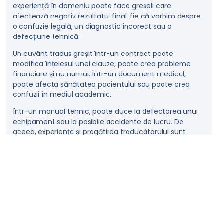
experiență în domeniu poate face greșeli care
afectează negativ rezultatul final, fie că vorbim despre
o confuzie legală, un diagnostic incorect sau o
defecțiune tehnică.
Un cuvânt tradus greșit într-un contract poate
modifica înțelesul unei clauze, poate crea probleme
financiare și nu numai. Într-un document medical,
poate afecta sănătatea pacientului sau poate crea
confuzii în mediul academic.
Într-un manual tehnic, poate duce la defectarea unui
echipament sau la posibile accidente de lucru. De
aceea, experiența și pregătirea traducătorului sunt
vitale.
Cum asigurăm calitatea traducerilor
specializate la Highlights Translations?
Pentru a livra traduceri specializate de înaltă calitate,
selectăm traducători cu experiență relevantă, folosim