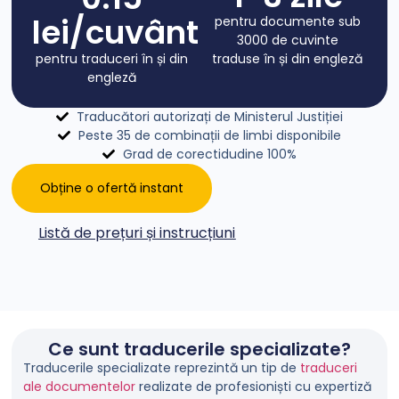
lei/cuvânt
pentru documente sub
3000 de cuvinte
pentru traduceri în și din
traduse în și din engleză
engleză
Traducători autorizați de Ministerul Justiției
Peste 35 de combinații de limbi disponibile
Grad de corectidudine 100%
Obține o ofertă instant
Listă de prețuri și instrucțiuni
Ce sunt traducerile specializate?
Traducerile specializate reprezintă un tip de
traduceri
ale documentelor
realizate de profesioniști cu expertiză