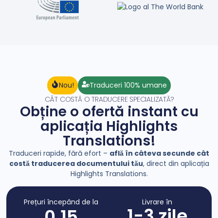
Nou!
Traduceri 100% umane
CÂT COSTĂ O TRADUCERE SPECIALIZATĂ?​
Obține o ofertă instant cu
aplicația Highlights
Translations!
Traduceri rapide, fără efort –
află în câteva secunde cât
costă traducerea documentului tău
, direct din aplicația
Highlights Translations.
Prețuri începând de la
Livrare în
1-3 zile
0.15