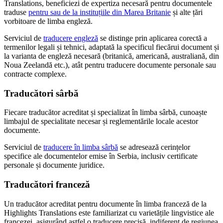
Translations, beneficiezi de expertiza necesară pentru documentele
traduse
pentru sau de la instituțiile din Marea Britanie
și alte țări
vorbitoare de limba engleză.
Serviciul de
traducere engleză
se distinge prin aplicarea corectă a
termenilor legali și tehnici, adaptată la specificul fiecărui document și
la varianta de engleză necesară (britanică, americană, australiană, din
Noua Zeelandă etc.), atât pentru traducere documente personale sau
contracte complexe.
Traducători sârbă
Fiecare traducător acreditat și specializat în limba sârbă, cunoaște
limbajul de specialitate necesar și reglementările locale acestor
documente.
Serviciul de
traducere în limba sârbă
se adresează cerințelor
specifice ale documentelor emise în Serbia, inclusiv certificate
personale și documente juridice.
Traducători franceză
Un traducător acreditat pentru documente în limba franceză de la
Highlights Translations este familiarizat cu varietățile lingvistice ale
francezei, asigurând astfel o traducere precisă, indiferent de regiunea