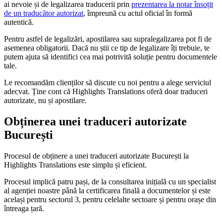
ai nevoie și de legalizarea traducerii prin
prezentarea la notar însoțit
de un traducător autorizat
, împreună cu actul oficial în formă
autentică.
Pentru astfel de legalizări, apostilarea sau supralegalizarea pot fi de
asemenea obligatorii.
Dacă nu știi ce tip de legalizare îți trebuie, te
putem ajuta să identifici cea mai potrivită soluție pentru documentele
tale.
Le recomandăm clienților să discute cu noi pentru a alege serviciul
adecvat. Ține cont că Highlights Translations oferă doar traduceri
autorizate, nu și apostilare.
Obținerea unei traduceri autorizate
București
Procesul de obținere a unei traduceri autorizate București la
Highlights Translations este simplu și eficient.
Procesul implică patru pași, de la consultarea inițială cu un specialist
al agenției noastre până la certificarea finală a documentelor și este
același pentru sectorul 3, pentru celelalte sectoare și pentru orașe din
întreaga țară.