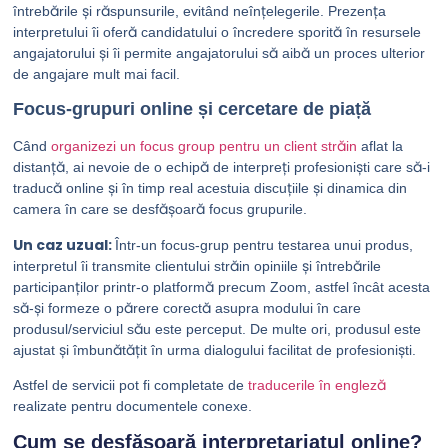
întrebările și răspunsurile, evitând neînțelegerile. Prezența
interpretului îi oferă candidatului o încredere sporită în resursele
angajatorului și îi permite angajatorului să aibă un proces ulterior
de angajare mult mai facil.
Focus-grupuri online și cercetare de piață
Când
organizezi un focus group pentru un client străin
aflat la
distanță, ai nevoie de o echipă de interpreți profesioniști care să-i
traducă online și în timp real acestuia discuțiile și dinamica din
camera în care se desfășoară focus grupurile.
Un caz uzual:
Într-un focus-grup pentru testarea unui produs,
interpretul îi transmite clientului străin opiniile și întrebările
participanților printr-o platformă precum Zoom, astfel încât acesta
să-și formeze o părere corectă asupra modului în care
produsul/serviciul său este perceput. De multe ori, produsul este
ajustat și îmbunătățit în urma dialogului facilitat de profesioniști.
Astfel de servicii pot fi completate de
traducerile în engleză
realizate pentru documentele conexe.
Cum se desfășoară interpretariatul online?