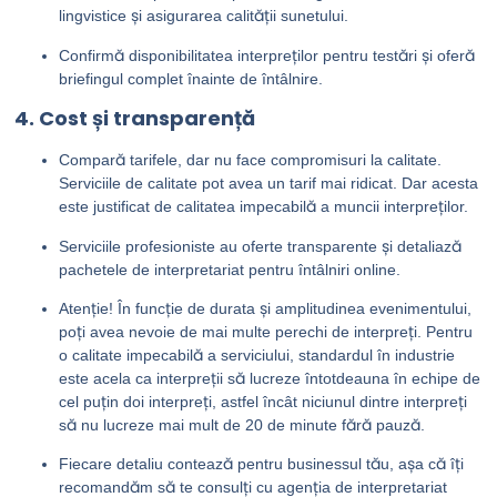
lingvistice și asigurarea calității sunetului.
Confirmă disponibilitatea interpreților pentru testări și oferă
briefingul complet înainte de întâlnire.
4. Cost și transparență
Compară tarifele, dar nu face compromisuri la calitate.
Serviciile de calitate pot avea un tarif mai ridicat. Dar acesta
este justificat de calitatea impecabilă a muncii interpreților.
Serviciile profesioniste au oferte transparente și detaliază
pachetele de interpretariat pentru întâlniri online.
Atenție! În funcție de durata și amplitudinea evenimentului,
poți avea nevoie de mai multe perechi de interpreți. Pentru
o calitate impecabilă a serviciului, standardul în industrie
este acela ca interpreții să lucreze întotdeauna în echipe de
cel puțin doi interpreți, astfel încât niciunul dintre interpreți
să nu lucreze mai mult de 20 de minute fără pauză.
Fiecare detaliu contează pentru businessul tău, așa că îți
recomandăm să te consulți cu agenția de interpretariat