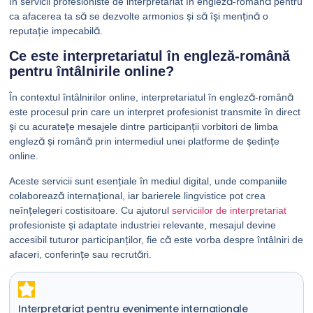
în servicii profesioniste de interpretariat în engleză-română pentru
ca afacerea ta să se dezvolte armonios și să își mențină o
reputație impecabilă.
Ce este interpretariatul în engleză-română
pentru întâlnirile online?
În contextul întâlnirilor online, interpretariatul în engleză-română
este procesul prin care un interpret profesionist transmite în direct
și cu acuratețe mesajele dintre participanții vorbitori de limba
engleză și română prin intermediul unei platforme de ședințe
online.
Aceste servicii sunt esențiale în mediul digital, unde companiile
colaborează internațional, iar barierele lingvistice pot crea
neînțelegeri costisitoare. Cu ajutorul
serviciilor de interpretariat
profesioniste și adaptate industriei relevante, mesajul devine
accesibil tuturor participanților, fie că este vorba despre întâlniri de
afaceri, conferințe sau recrutări.
Interpretariat pentru evenimente internaționale