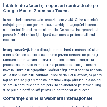
Întâlniri de afaceri și negocieri contractuale pe
Google Meets, Zoom sau Teams
În negocierile contractuale, precizia este vitală. Chiar și o mică
neînțelegere poate genera clauze ambigue, așteptări incorecte
sau pierderi financiare considerabile. De aceea, interpretariatul
pentru întâlniri online îți asigură claritatea și profesionalismul
necesar.
Imaginează-ți:
Într-o discuție între o firmă românească și un
client străin, se stabilesc așteptările privind termenii de plată și
ramburs pentru anumite servicii. În acest context, interpretul
profesionist traduce în mod clar și profesionist dialogul despre
nevoile, limitele și așteptările fiecărei părți, astfel sporind șansele
ca, la finalul întâlnirii, contractul final să fie just și avantajos pentru
toți cei implicați și să reflecte întocmai voința părților. În acest fel,
se previn confuziile care pot periclita colaborarea pe termen lung
și se pune o bază solidă pentru un parteneriat de succes.
Conferințe online și webinarii internaționale