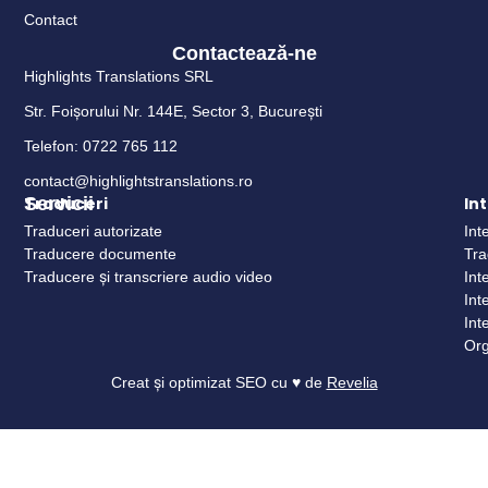
Contact
Contactează-ne
Highlights Translations SRL
Str. Foișorului Nr. 144E, Sector 3, București
Telefon: 0722 765 112
contact@highlightstranslations.ro
Servicii
Traduceri
In
Traduceri autorizate
Int
Traducere documente
Tra
Traducere și transcriere audio video
Int
Int
Int
Org
Creat și optimizat SEO cu ♥ de
Revelia