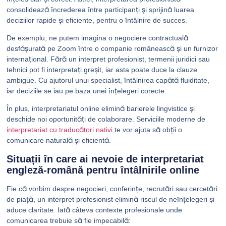
consolidează încrederea între participanți și sprijină luarea
deciziilor rapide și eficiente, pentru o întâlnire de succes.
De exemplu, ne putem imagina o negociere contractuală
desfășurată pe Zoom între o companie românească și un furnizor
internațional. Fără un interpret profesionist, termenii juridici sau
tehnici pot fi interpretați greșit, iar asta poate duce la clauze
ambigue. Cu ajutorul unui specialist, întâlnirea capătă fluiditate,
iar deciziile se iau pe baza unei înțelegeri corecte.
În plus, interpretariatul online elimină barierele lingvistice și
deschide noi oportunități de colaborare. Serviciile moderne de
interpretariat cu traducători nativi
te vor ajuta să obții o
comunicare naturală și eficientă.
Situații în care ai nevoie de interpretariat
engleză-română pentru întâlnirile online
Fie că vorbim despre negocieri, conferințe, recrutări sau cercetări
de piață, un interpret profesionist elimină riscul de neînțelegeri și
aduce claritate. Iată câteva contexte profesionale unde
comunicarea trebuie să fie impecabilă: