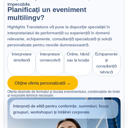
impecabile.
Planificați un eveniment
multilingv?
Highlights Translations vă pune la dispoziție specialiști în
interpretariatul de performanță cu experiență în domenii
relevante, echipamente, consultanță specializată și soluții
personalizate pentru nevoile dumneavoastră.
Interpretare
Interpretare
Online, hibrid
Echipamente
simultană
consecutivă
sau la locație
și
consultanță
tehnică
Obține oferta personalizată →
Oferta depinde de formatul și durata evenimentului, combinațiile de limbi
și resursele tehnice necesare.
Interpreți de elită pentru conferințe, summituri, focus
groupuri, workshopuri și întâlniri corporate.