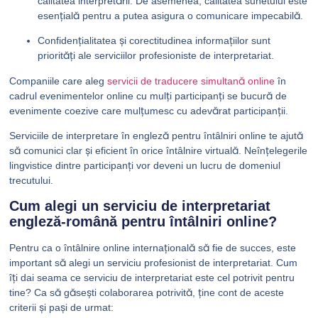
calitatea interpretării. De asemenea, calitatea sunetului este
esențială pentru a putea asigura o comunicare impecabilă.
Confidențialitatea și corectitudinea informațiilor sunt
priorități ale serviciilor profesioniste de interpretariat.
Companiile care aleg
servicii de traducere simultană online
în
cadrul evenimentelor online cu mulți participanți se bucură de
evenimente coezive care mulțumesc cu adevărat participanții.
Serviciile de interpretare în engleză pentru întâlniri online te ajută
să comunici clar și eficient în orice întâlnire virtuală. Neînțelegerile
lingvistice dintre participanți vor deveni un lucru de domeniul
trecutului.
Cum alegi un serviciu de interpretariat
engleză-română pentru întâlniri online?
Pentru ca o întâlnire online internațională să fie de succes, este
important să alegi un serviciu profesionist de interpretariat. Cum
îți dai seama ce serviciu de interpretariat este cel potrivit pentru
tine? Ca să găsești colaborarea potrivită, ține cont de aceste
criterii și pași de urmat: