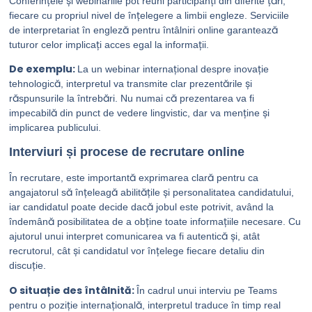
Conferințele și webinariile pot reuni participanți din diferite țări,
fiecare cu propriul nivel de înțelegere a limbii engleze. Serviciile
de interpretariat în engleză pentru întâlniri online garantează
tuturor celor implicați acces egal la informații.
De exemplu:
La un webinar internațional despre inovație
tehnologică, interpretul va transmite clar prezentările și
răspunsurile la întrebări. Nu numai că prezentarea va fi
impecabilă din punct de vedere lingvistic, dar va menține și
implicarea publicului.
Interviuri și procese de recrutare online
În recrutare, este importantă exprimarea clară pentru ca
angajatorul să înțeleagă abilitățile și personalitatea candidatului,
iar candidatul poate decide dacă jobul este potrivit, având la
îndemână posibilitatea de a obține toate informațiile necesare. Cu
ajutorul unui interpret comunicarea va fi autentică și, atât
recrutorul, cât și candidatul vor înțelege fiecare detaliu din
discuție.
O situație des întâlnită:
În cadrul unui interviu pe Teams
pentru o poziție internațională, interpretul traduce în timp real