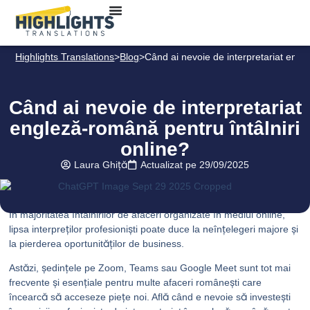
Pe această pagină
Highlights Translations
>
Blog
>
Când ai nevoie de interpretariat engl
Când ai nevoie de interpretariat
engleză-română pentru întâlniri
online?
Laura Ghiță
Actualizat pe
29/09/2025
În majoritatea întâlnirilor de afaceri organizate în mediul online,
lipsa interpreților profesioniști poate duce la neînțelegeri majore și
la pierderea oportunităților de business.
Astăzi, ședințele pe Zoom, Teams sau Google Meet sunt tot mai
frecvente și esențiale pentru multe afaceri românești care
încearcă să acceseze piețe noi. Află când e nevoie să investești